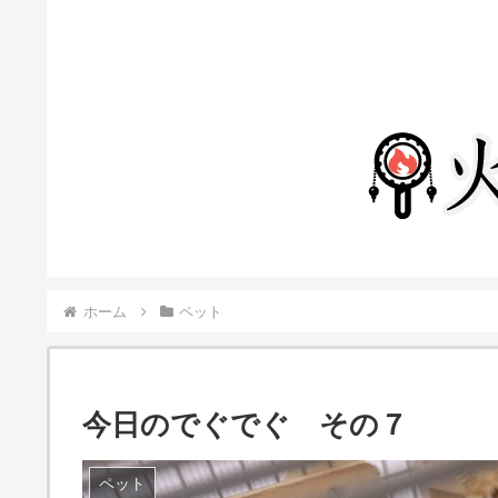
ホーム
ペット
今日のでぐでぐ その７
ペット